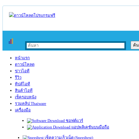
หน้าแรก
ดาวน์โหลด
ข่าวไอที
รีวิว
ทิปส์ไอที
สินค้าไอที
เช็ครอบหนัง
รวมคลิป Thaiware
เครื่องมือ
ซอฟต์แวร์
แอปพลิเคชันบนมือถือ
เช็คความเร็วเน็ต (Speedtest)