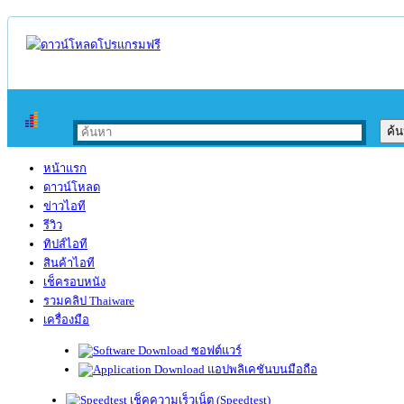
หน้าแรก
ดาวน์โหลด
ข่าวไอที
รีวิว
ทิปส์ไอที
สินค้าไอที
เช็ครอบหนัง
รวมคลิป Thaiware
เครื่องมือ
ซอฟต์แวร์
แอปพลิเคชันบนมือถือ
เช็คความเร็วเน็ต (Speedtest)