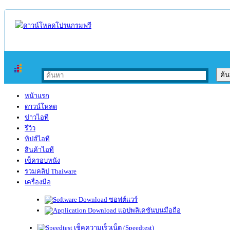
หน้าแรก
ดาวน์โหลด
ข่าวไอที
รีวิว
ทิปส์ไอที
สินค้าไอที
เช็ครอบหนัง
รวมคลิป Thaiware
เครื่องมือ
ซอฟต์แวร์
แอปพลิเคชันบนมือถือ
เช็คความเร็วเน็ต (Speedtest)