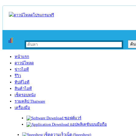
หน้าแรก
ดาวน์โหลด
ข่าวไอที
รีวิว
ทิปส์ไอที
สินค้าไอที
เช็ครอบหนัง
รวมคลิป Thaiware
เครื่องมือ
ซอฟต์แวร์
แอปพลิเคชันบนมือถือ
เช็คความเร็วเน็ต (Speedtest)