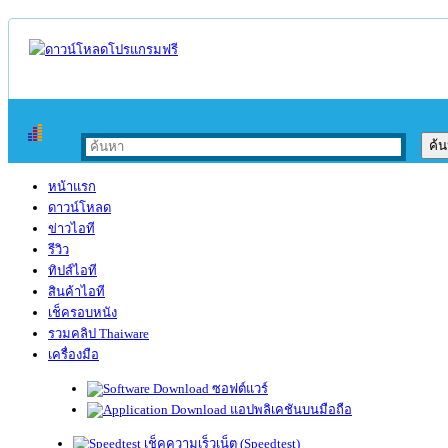
หน้าแรก
ดาวน์โหลด
ข่าวไอที
รีวิว
ทิปส์ไอที
สินค้าไอที
เช็ครอบหนัง
รวมคลิป Thaiware
เครื่องมือ
ซอฟต์แวร์
แอปพลิเคชันบนมือถือ
เช็คความเร็วเน็ต (Speedtest)