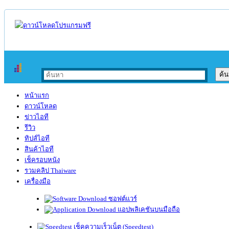
หน้าแรก
ดาวน์โหลด
ข่าวไอที
รีวิว
ทิปส์ไอที
สินค้าไอที
เช็ครอบหนัง
รวมคลิป Thaiware
เครื่องมือ
ซอฟต์แวร์
แอปพลิเคชันบนมือถือ
เช็คความเร็วเน็ต (Speedtest)