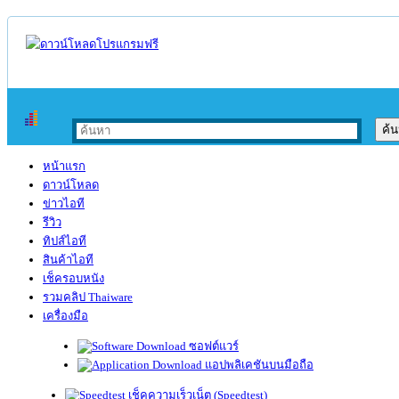
หน้าแรก
ดาวน์โหลด
ข่าวไอที
รีวิว
ทิปส์ไอที
สินค้าไอที
เช็ครอบหนัง
รวมคลิป Thaiware
เครื่องมือ
ซอฟต์แวร์
แอปพลิเคชันบนมือถือ
เช็คความเร็วเน็ต (Speedtest)