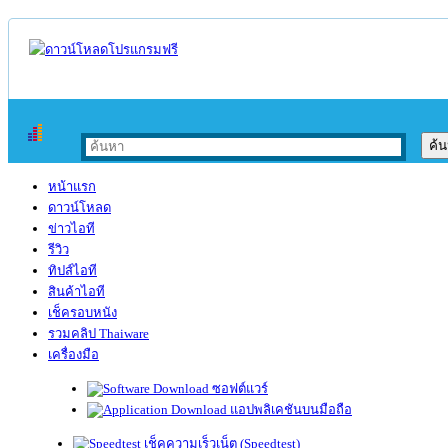
หน้าแรก
ดาวน์โหลด
ข่าวไอที
รีวิว
ทิปส์ไอที
สินค้าไอที
เช็ครอบหนัง
รวมคลิป Thaiware
เครื่องมือ
ซอฟต์แวร์
แอปพลิเคชันบนมือถือ
เช็คความเร็วเน็ต (Speedtest)