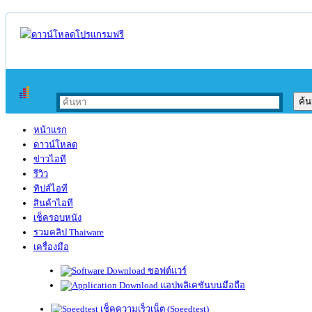
หน้าแรก
ดาวน์โหลด
ข่าวไอที
รีวิว
ทิปส์ไอที
สินค้าไอที
เช็ครอบหนัง
รวมคลิป Thaiware
เครื่องมือ
ซอฟต์แวร์
แอปพลิเคชันบนมือถือ
เช็คความเร็วเน็ต (Speedtest)