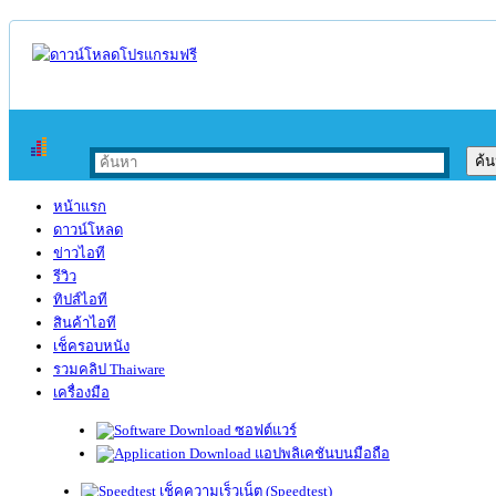
หน้าแรก
ดาวน์โหลด
ข่าวไอที
รีวิว
ทิปส์ไอที
สินค้าไอที
เช็ครอบหนัง
รวมคลิป Thaiware
เครื่องมือ
ซอฟต์แวร์
แอปพลิเคชันบนมือถือ
เช็คความเร็วเน็ต (Speedtest)