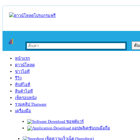
หน้าแรก
ดาวน์โหลด
ข่าวไอที
รีวิว
ทิปส์ไอที
สินค้าไอที
เช็ครอบหนัง
รวมคลิป Thaiware
เครื่องมือ
ซอฟต์แวร์
แอปพลิเคชันบนมือถือ
เช็คความเร็วเน็ต (Speedtest)