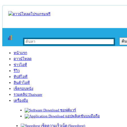
หน้าแรก
ดาวน์โหลด
ข่าวไอที
รีวิว
ทิปส์ไอที
สินค้าไอที
เช็ครอบหนัง
รวมคลิป Thaiware
เครื่องมือ
ซอฟต์แวร์
แอปพลิเคชันบนมือถือ
เช็คความเร็วเน็ต (Speedtest)