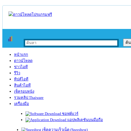
หน้าแรก
ดาวน์โหลด
ข่าวไอที
รีวิว
ทิปส์ไอที
สินค้าไอที
เช็ครอบหนัง
รวมคลิป Thaiware
เครื่องมือ
ซอฟต์แวร์
แอปพลิเคชันบนมือถือ
เช็คความเร็วเน็ต (Speedtest)