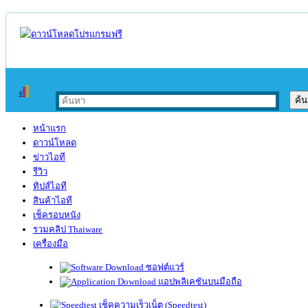
หน้าแรก
ดาวน์โหลด
ข่าวไอที
รีวิว
ทิปส์ไอที
สินค้าไอที
เช็ครอบหนัง
รวมคลิป Thaiware
เครื่องมือ
ซอฟต์แวร์
แอปพลิเคชันบนมือถือ
เช็คความเร็วเน็ต (Speedtest)