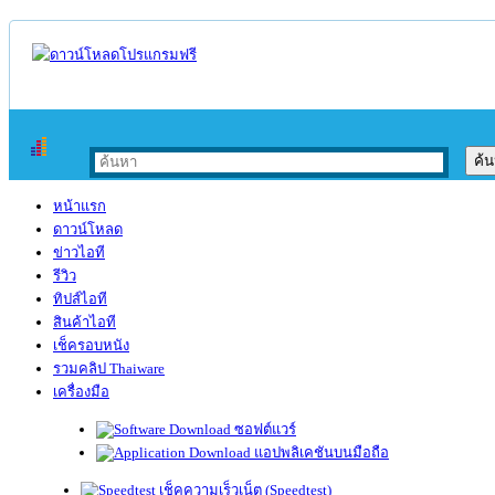
หน้าแรก
ดาวน์โหลด
ข่าวไอที
รีวิว
ทิปส์ไอที
สินค้าไอที
เช็ครอบหนัง
รวมคลิป Thaiware
เครื่องมือ
ซอฟต์แวร์
แอปพลิเคชันบนมือถือ
เช็คความเร็วเน็ต (Speedtest)