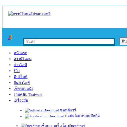
หน้าแรก
ดาวน์โหลด
ข่าวไอที
รีวิว
ทิปส์ไอที
สินค้าไอที
เช็ครอบหนัง
รวมคลิป Thaiware
เครื่องมือ
ซอฟต์แวร์
แอปพลิเคชันบนมือถือ
เช็คความเร็วเน็ต (Speedtest)