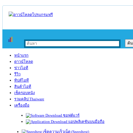
หน้าแรก
ดาวน์โหลด
ข่าวไอที
รีวิว
ทิปส์ไอที
สินค้าไอที
เช็ครอบหนัง
รวมคลิป Thaiware
เครื่องมือ
ซอฟต์แวร์
แอปพลิเคชันบนมือถือ
เช็คความเร็วเน็ต (Speedtest)