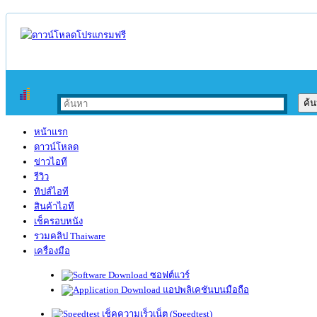
หน้าแรก
ดาวน์โหลด
ข่าวไอที
รีวิว
ทิปส์ไอที
สินค้าไอที
เช็ครอบหนัง
รวมคลิป Thaiware
เครื่องมือ
ซอฟต์แวร์
แอปพลิเคชันบนมือถือ
เช็คความเร็วเน็ต (Speedtest)