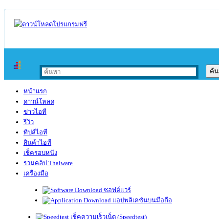
หน้าแรก
ดาวน์โหลด
ข่าวไอที
รีวิว
ทิปส์ไอที
สินค้าไอที
เช็ครอบหนัง
รวมคลิป Thaiware
เครื่องมือ
ซอฟต์แวร์
แอปพลิเคชันบนมือถือ
เช็คความเร็วเน็ต (Speedtest)