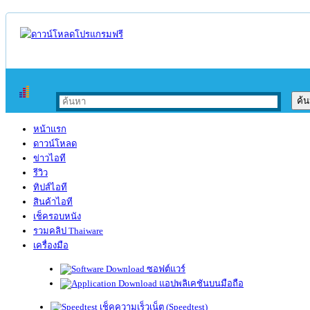
หน้าแรก
ดาวน์โหลด
ข่าวไอที
รีวิว
ทิปส์ไอที
สินค้าไอที
เช็ครอบหนัง
รวมคลิป Thaiware
เครื่องมือ
ซอฟต์แวร์
แอปพลิเคชันบนมือถือ
เช็คความเร็วเน็ต (Speedtest)