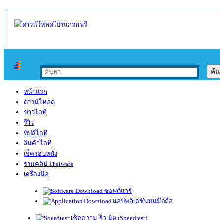
หน้าแรก
ดาวน์โหลด
ข่าวไอที
รีวิว
ทิปส์ไอที
สินค้าไอที
เช็ครอบหนัง
รวมคลิป Thaiware
เครื่องมือ
ซอฟต์แวร์
แอปพลิเคชันบนมือถือ
เช็คความเร็วเน็ต (Speedtest)