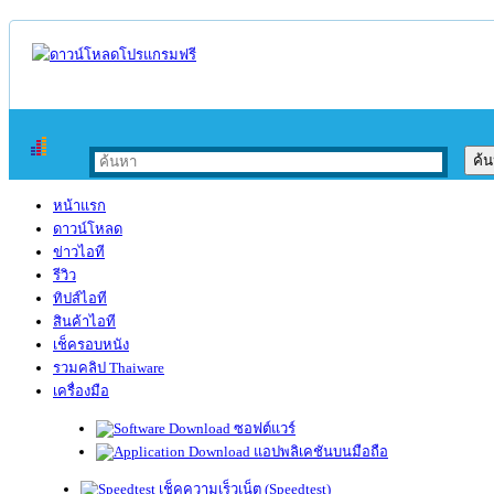
หน้าแรก
ดาวน์โหลด
ข่าวไอที
รีวิว
ทิปส์ไอที
สินค้าไอที
เช็ครอบหนัง
รวมคลิป Thaiware
เครื่องมือ
ซอฟต์แวร์
แอปพลิเคชันบนมือถือ
เช็คความเร็วเน็ต (Speedtest)