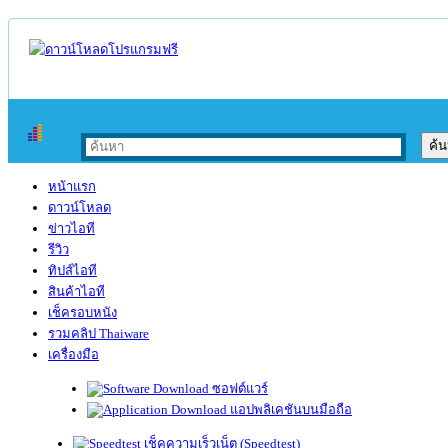
หน้าแรก
ดาวน์โหลด
ข่าวไอที
รีวิว
ทิปส์ไอที
สินค้าไอที
เช็ครอบหนัง
รวมคลิป Thaiware
เครื่องมือ
ซอฟต์แวร์
แอปพลิเคชันบนมือถือ
เช็คความเร็วเน็ต (Speedtest)