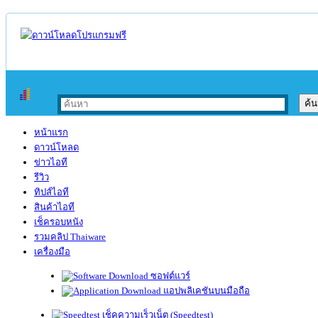
หน้าแรก
ดาวน์โหลด
ข่าวไอที
รีวิว
ทิปส์ไอที
สินค้าไอที
เช็ครอบหนัง
รวมคลิป Thaiware
เครื่องมือ
ซอฟต์แวร์
แอปพลิเคชันบนมือถือ
เช็คความเร็วเน็ต (Speedtest)