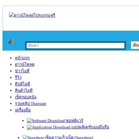
หน้าแรก
ดาวน์โหลด
ข่าวไอที
รีวิว
ทิปส์ไอที
สินค้าไอที
เช็ครอบหนัง
รวมคลิป Thaiware
เครื่องมือ
ซอฟต์แวร์
แอปพลิเคชันบนมือถือ
เช็คความเร็วเน็ต (Speedtest)