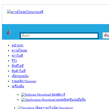
หน้าแรก
ดาวน์โหลด
ข่าวไอที
รีวิว
ทิปส์ไอที
สินค้าไอที
เช็ครอบหนัง
รวมคลิป Thaiware
เครื่องมือ
ซอฟต์แวร์
แอปพลิเคชันบนมือถือ
เช็คความเร็วเน็ต (Speedtest)