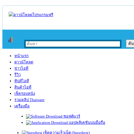
หน้าแรก
ดาวน์โหลด
ข่าวไอที
รีวิว
ทิปส์ไอที
สินค้าไอที
เช็ครอบหนัง
รวมคลิป Thaiware
เครื่องมือ
ซอฟต์แวร์
แอปพลิเคชันบนมือถือ
เช็คความเร็วเน็ต (Speedtest)