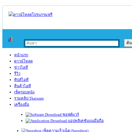
หน้าแรก
ดาวน์โหลด
ข่าวไอที
รีวิว
ทิปส์ไอที
สินค้าไอที
เช็ครอบหนัง
รวมคลิป Thaiware
เครื่องมือ
ซอฟต์แวร์
แอปพลิเคชันบนมือถือ
เช็คความเร็วเน็ต (Speedtest)