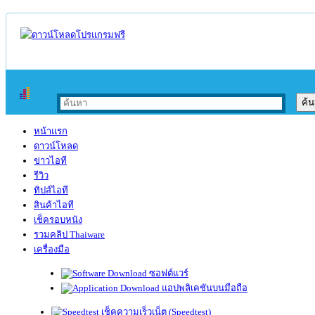
หน้าแรก
ดาวน์โหลด
ข่าวไอที
รีวิว
ทิปส์ไอที
สินค้าไอที
เช็ครอบหนัง
รวมคลิป Thaiware
เครื่องมือ
ซอฟต์แวร์
แอปพลิเคชันบนมือถือ
เช็คความเร็วเน็ต (Speedtest)