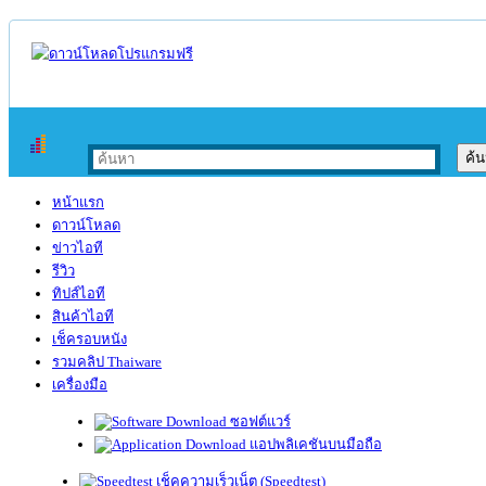
หน้าแรก
ดาวน์โหลด
ข่าวไอที
รีวิว
ทิปส์ไอที
สินค้าไอที
เช็ครอบหนัง
รวมคลิป Thaiware
เครื่องมือ
ซอฟต์แวร์
แอปพลิเคชันบนมือถือ
เช็คความเร็วเน็ต (Speedtest)