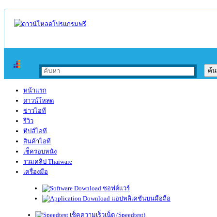
หน้าแรก
ดาวน์โหลด
ข่าวไอที
รีวิว
ทิปส์ไอที
สินค้าไอที
เช็ครอบหนัง
รวมคลิป Thaiware
เครื่องมือ
ซอฟต์แวร์
แอปพลิเคชันบนมือถือ
เช็คความเร็วเน็ต (Speedtest)