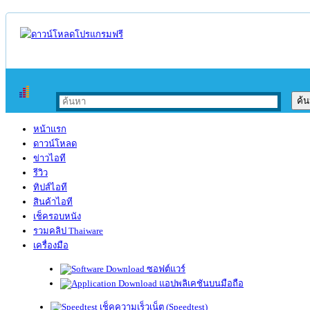
หน้าแรก
ดาวน์โหลด
ข่าวไอที
รีวิว
ทิปส์ไอที
สินค้าไอที
เช็ครอบหนัง
รวมคลิป Thaiware
เครื่องมือ
ซอฟต์แวร์
แอปพลิเคชันบนมือถือ
เช็คความเร็วเน็ต (Speedtest)