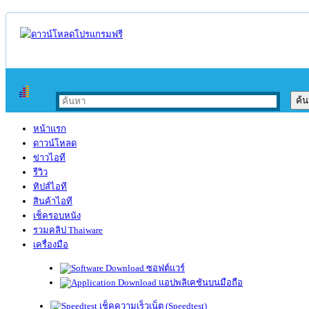
หน้าแรก
ดาวน์โหลด
ข่าวไอที
รีวิว
ทิปส์ไอที
สินค้าไอที
เช็ครอบหนัง
รวมคลิป Thaiware
เครื่องมือ
ซอฟต์แวร์
แอปพลิเคชันบนมือถือ
เช็คความเร็วเน็ต (Speedtest)