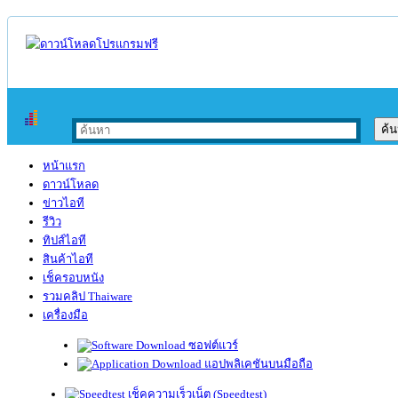
หน้าแรก
ดาวน์โหลด
ข่าวไอที
รีวิว
ทิปส์ไอที
สินค้าไอที
เช็ครอบหนัง
รวมคลิป Thaiware
เครื่องมือ
ซอฟต์แวร์
แอปพลิเคชันบนมือถือ
เช็คความเร็วเน็ต (Speedtest)