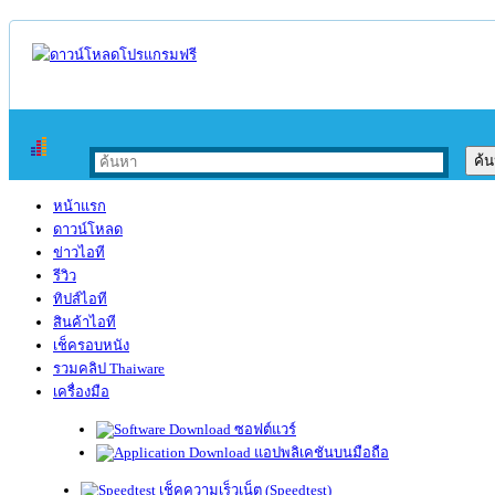
หน้าแรก
ดาวน์โหลด
ข่าวไอที
รีวิว
ทิปส์ไอที
สินค้าไอที
เช็ครอบหนัง
รวมคลิป Thaiware
เครื่องมือ
ซอฟต์แวร์
แอปพลิเคชันบนมือถือ
เช็คความเร็วเน็ต (Speedtest)