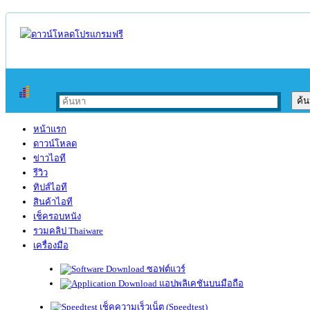
หน้าแรก
ดาวน์โหลด
ข่าวไอที
รีวิว
ทิปส์ไอที
สินค้าไอที
เช็ครอบหนัง
รวมคลิป Thaiware
เครื่องมือ
ซอฟต์แวร์
แอปพลิเคชันบนมือถือ
เช็คความเร็วเน็ต (Speedtest)