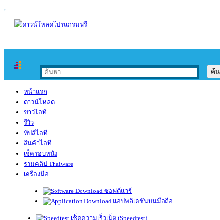
หน้าแรก
ดาวน์โหลด
ข่าวไอที
รีวิว
ทิปส์ไอที
สินค้าไอที
เช็ครอบหนัง
รวมคลิป Thaiware
เครื่องมือ
ซอฟต์แวร์
แอปพลิเคชันบนมือถือ
เช็คความเร็วเน็ต (Speedtest)