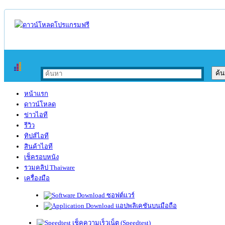
หน้าแรก
ดาวน์โหลด
ข่าวไอที
รีวิว
ทิปส์ไอที
สินค้าไอที
เช็ครอบหนัง
รวมคลิป Thaiware
เครื่องมือ
ซอฟต์แวร์
แอปพลิเคชันบนมือถือ
เช็คความเร็วเน็ต (Speedtest)