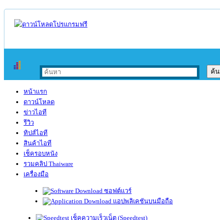
หน้าแรก
ดาวน์โหลด
ข่าวไอที
รีวิว
ทิปส์ไอที
สินค้าไอที
เช็ครอบหนัง
รวมคลิป Thaiware
เครื่องมือ
ซอฟต์แวร์
แอปพลิเคชันบนมือถือ
เช็คความเร็วเน็ต (Speedtest)