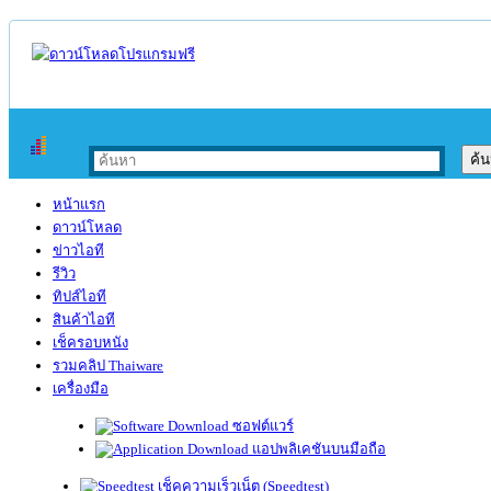
หน้าแรก
ดาวน์โหลด
ข่าวไอที
รีวิว
ทิปส์ไอที
สินค้าไอที
เช็ครอบหนัง
รวมคลิป Thaiware
เครื่องมือ
ซอฟต์แวร์
แอปพลิเคชันบนมือถือ
เช็คความเร็วเน็ต (Speedtest)