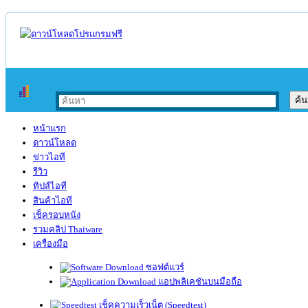
หน้าแรก
ดาวน์โหลด
ข่าวไอที
รีวิว
ทิปส์ไอที
สินค้าไอที
เช็ครอบหนัง
รวมคลิป Thaiware
เครื่องมือ
ซอฟต์แวร์
แอปพลิเคชันบนมือถือ
เช็คความเร็วเน็ต (Speedtest)