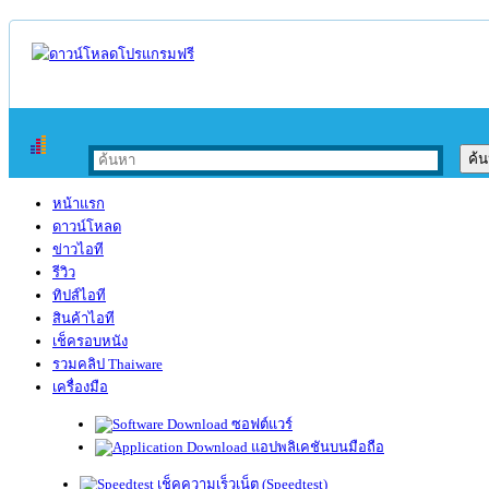
หน้าแรก
ดาวน์โหลด
ข่าวไอที
รีวิว
ทิปส์ไอที
สินค้าไอที
เช็ครอบหนัง
รวมคลิป Thaiware
เครื่องมือ
ซอฟต์แวร์
แอปพลิเคชันบนมือถือ
เช็คความเร็วเน็ต (Speedtest)