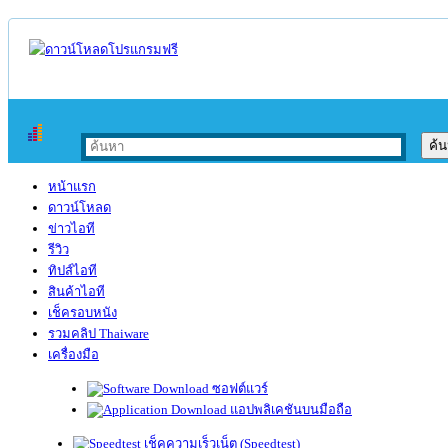
หน้าแรก
ดาวน์โหลด
ข่าวไอที
รีวิว
ทิปส์ไอที
สินค้าไอที
เช็ครอบหนัง
รวมคลิป Thaiware
เครื่องมือ
ซอฟต์แวร์
แอปพลิเคชันบนมือถือ
เช็คความเร็วเน็ต (Speedtest)