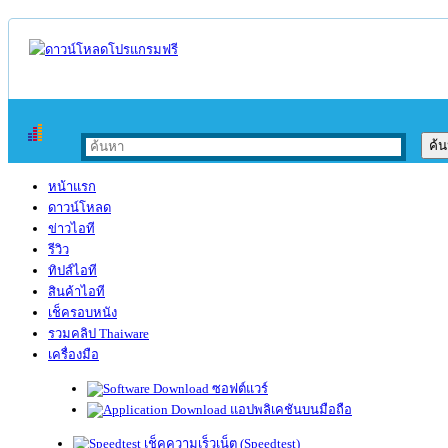
หน้าแรก
ดาวน์โหลด
ข่าวไอที
รีวิว
ทิปส์ไอที
สินค้าไอที
เช็ครอบหนัง
รวมคลิป Thaiware
เครื่องมือ
ซอฟต์แวร์
แอปพลิเคชันบนมือถือ
เช็คความเร็วเน็ต (Speedtest)