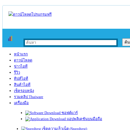
หน้าแรก
ดาวน์โหลด
ข่าวไอที
รีวิว
ทิปส์ไอที
สินค้าไอที
เช็ครอบหนัง
รวมคลิป Thaiware
เครื่องมือ
ซอฟต์แวร์
แอปพลิเคชันบนมือถือ
เช็คความเร็วเน็ต (Speedtest)