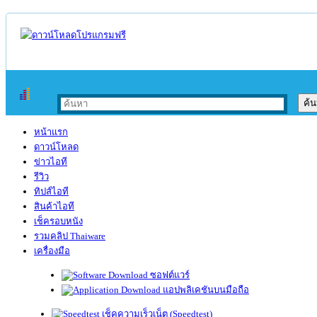
หน้าแรก
ดาวน์โหลด
ข่าวไอที
รีวิว
ทิปส์ไอที
สินค้าไอที
เช็ครอบหนัง
รวมคลิป Thaiware
เครื่องมือ
ซอฟต์แวร์
แอปพลิเคชันบนมือถือ
เช็คความเร็วเน็ต (Speedtest)