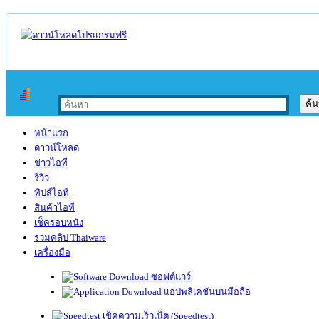
หน้าแรก
ดาวน์โหลด
ข่าวไอที
รีวิว
ทิปส์ไอที
สินค้าไอที
เช็ครอบหนัง
รวมคลิป Thaiware
เครื่องมือ
ซอฟต์แวร์
แอปพลิเคชันบนมือถือ
เช็คความเร็วเน็ต (Speedtest)