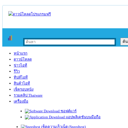
หน้าแรก
ดาวน์โหลด
ข่าวไอที
รีวิว
ทิปส์ไอที
สินค้าไอที
เช็ครอบหนัง
รวมคลิป Thaiware
เครื่องมือ
ซอฟต์แวร์
แอปพลิเคชันบนมือถือ
เช็คความเร็วเน็ต (Speedtest)