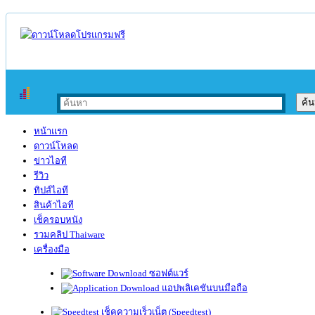
หน้าแรก
ดาวน์โหลด
ข่าวไอที
รีวิว
ทิปส์ไอที
สินค้าไอที
เช็ครอบหนัง
รวมคลิป Thaiware
เครื่องมือ
ซอฟต์แวร์
แอปพลิเคชันบนมือถือ
เช็คความเร็วเน็ต (Speedtest)