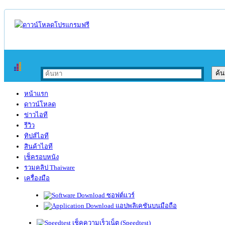
หน้าแรก
ดาวน์โหลด
ข่าวไอที
รีวิว
ทิปส์ไอที
สินค้าไอที
เช็ครอบหนัง
รวมคลิป Thaiware
เครื่องมือ
ซอฟต์แวร์
แอปพลิเคชันบนมือถือ
เช็คความเร็วเน็ต (Speedtest)